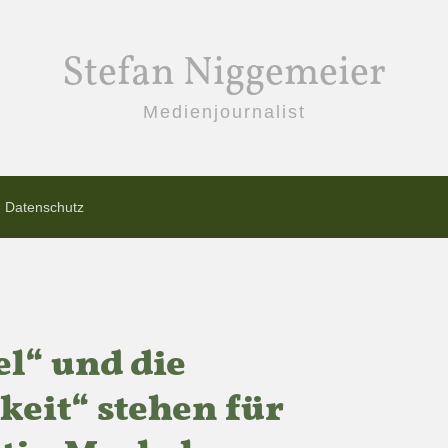
Stefan Niggemeier
Medienjournalist
Datenschutz
el“ und die
keit“ stehen für