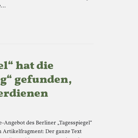
ie…
l“ hat die
g“ gefunden,
verdienen
e-Angebot des Berliner „Tagesspiegel“
m Artikelfragment: Der ganze Text