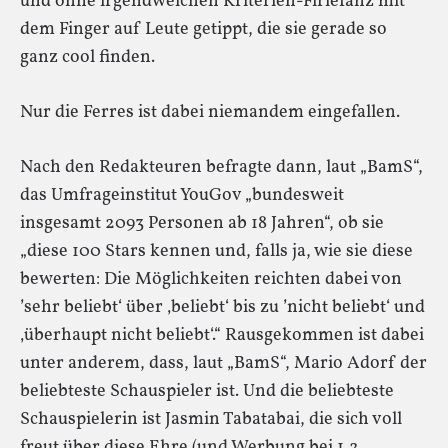
und ohne irgendwelchen Kriterien-Firlefanz mit
dem Finger auf Leute getippt, die sie gerade so
ganz cool finden.
Nur die Ferres ist dabei niemandem eingefallen.
Nach den Redakteuren befragte dann, laut „BamS“,
das Umfrageinstitut YouGov „bundesweit
insgesamt 2093 Personen ab 18 Jahren“, ob sie
„diese 100 Stars kennen und, falls ja, wie sie diese
bewerten: Die Möglichkeiten reichten dabei von
’sehr beliebt‘ über ‚beliebt‘ bis zu ’nicht beliebt‘ und
‚überhaupt nicht beliebt‘.“ Rausgekommen ist dabei
unter anderem, dass, laut „BamS“, Mario Adorf der
beliebteste Schauspieler ist. Und die beliebteste
Schauspielerin ist Jasmin Tabatabai, die sich voll
freut über diese Ehre (und Werbung bei 1,2