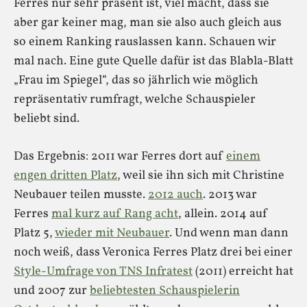
Ferres nur sehr präsent ist, viel macht, dass sie
aber gar keiner mag, man sie also auch gleich aus
so einem Ranking rauslassen kann. Schauen wir
mal nach. Eine gute Quelle dafür ist das Blabla-Blatt
„Frau im Spiegel“, das so jährlich wie möglich
repräsentativ rumfragt, welche Schauspieler
beliebt sind.
Das Ergebnis: 2011 war Ferres dort auf
einem
engen dritten Platz
, weil sie ihn sich mit Christine
Neubauer teilen musste.
2012 auch
. 2013 war
Ferres
mal kurz auf Rang acht
, allein. 2014 auf
Platz 5,
wieder mit Neubauer
. Und wenn man dann
noch weiß, dass Veronica Ferres Platz drei bei einer
Style-Umfrage von TNS Infratest
(2011) erreicht hat
und 2007 zur
beliebtesten Schauspielerin