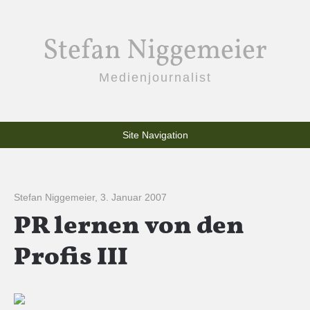
Stefan Niggemeier
Medienjournalist
Site Navigation
Stefan Niggemeier
,
3. Januar 2007
PR lernen von den
Profis III