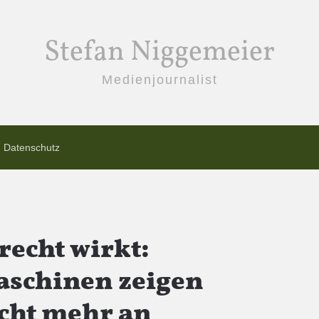
Stefan Niggemeier
Medienjournalist
Datenschutz
recht wirkt:
schinen zeigen
icht mehr an