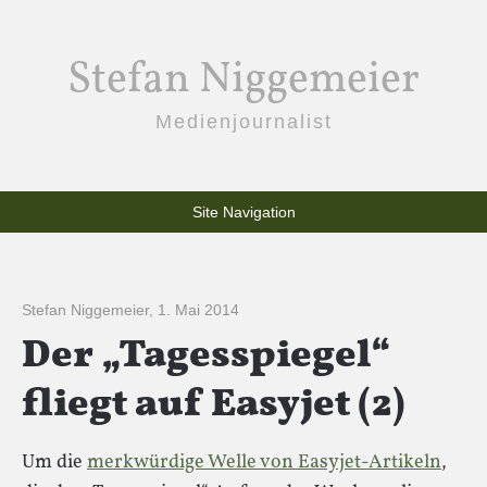
Stefan Niggemeier
Medienjournalist
Site Navigation
Stefan Niggemeier
,
1. Mai 2014
Der „Tagesspiegel“
fliegt auf Easyjet (2)
Um die
merkwürdige Welle von Easyjet-Artikeln
,