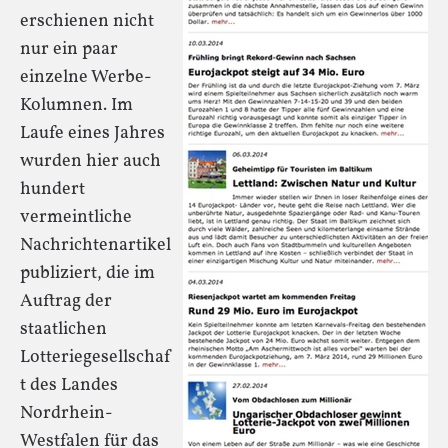
erschienen nicht
nur ein paar
einzelne Werbe-
Kolumnen. Im
Laufe eines Jahres
wurden hier auch
hundert
vermeintliche
Nachrichtenartikel
publiziert, die im
Auftrag der
staatlichen
Lotteriegesellschaf
t des Landes
Nordrhein-
Westfalen für das