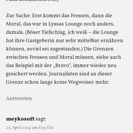
Zur Sache: Erst kommt das Fressen, dann die
Moral, das war in Lyssas Lounge noch anders,
damals. (Böser Tiefschlag, ich weiß – die Lounge
hat ihre Gastgeberin nur sehr mittelbar ernähren
können, soviel sei zugestanden.) Die Grenzen
zwischen Fressen und Moral müssen, siehe auch
das Beispiel mit der „Bravo“, immer wieder neu
gesichert werden. Journalisten sind an dieser
Grenze schon lange keine Wegweiser mehr.
Antworten
meykosoft
sagt:
23. April 2014 um 8:33 Uhr