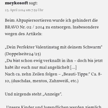
meykosoft
sagt:
23. April 2014 um 7:59 Uhr
Beim Altpapiersortieren wurde ich gehindert die
BRAVO Nr. 02 / 2014 zu entsorgen. Insbesondere
wegen des Artikels:
„Dein Perfekter Valentinstag mit deinem Schwarm“
(Doppelseite24/25)
„Du bist schon ewig verknallt in ihn – doch bis jetzt
habt ihr euch nur mal angelächelt […]
Nach ca. zehn Zeilen folgen – „Beauti-Tipps:“ Ca. 8-
10, (duschdas, mentos, Zahnweiß, etc.)
Und nirgends steht „Anzeige“.
„Unsere Kinder und Jugendlichen werden ziemlich