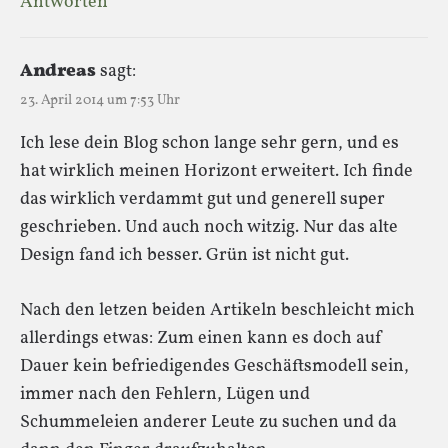
Antworten
Andreas
sagt:
23. April 2014 um 7:53 Uhr
Ich lese dein Blog schon lange sehr gern, und es
hat wirklich meinen Horizont erweitert. Ich finde
das wirklich verdammt gut und generell super
geschrieben. Und auch noch witzig. Nur das alte
Design fand ich besser. Grün ist nicht gut.
Nach den letzen beiden Artikeln beschleicht mich
allerdings etwas: Zum einen kann es doch auf
Dauer kein befriedigendes Geschäftsmodell sein,
immer nach den Fehlern, Lügen und
Schummeleien anderer Leute zu suchen und da