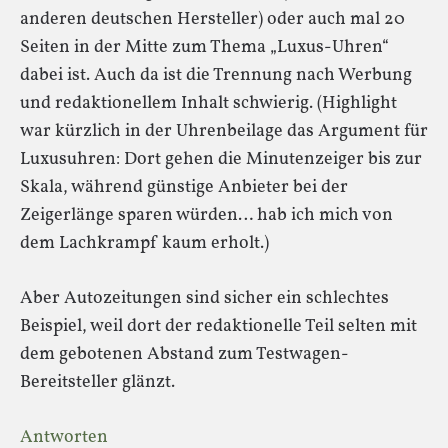
anderen deutschen Hersteller) oder auch mal 20
Seiten in der Mitte zum Thema „Luxus-Uhren“
dabei ist. Auch da ist die Trennung nach Werbung
und redaktionellem Inhalt schwierig. (Highlight
war kürzlich in der Uhrenbeilage das Argument für
Luxusuhren: Dort gehen die Minutenzeiger bis zur
Skala, während günstige Anbieter bei der
Zeigerlänge sparen würden… hab ich mich von
dem Lachkrampf kaum erholt.)
Aber Autozeitungen sind sicher ein schlechtes
Beispiel, weil dort der redaktionelle Teil selten mit
dem gebotenen Abstand zum Testwagen-
Bereitsteller glänzt.
Antworten