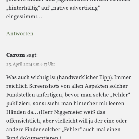
„hinterhältig“ auf „native advertising“
eingestimmt…
Antworten
Carom
sagt:
23. April 2014 um 8:13 Uhr
Was auch wichtig ist (handwerklicher Tipp): Immer
reichlich Screenshots von allen Aspekten solcher
Fundstellen anfertigen, bevor man solche „Fehler“
publiziert, sonst steht man hinterher mit leeren
Händen da… (Herr Niggemeier weiß das
offensichtlich, aber vielleicht will ja der eine oder
andere Finder solcher „Fehler“ auch mal einen
Fund dokumentieren.)