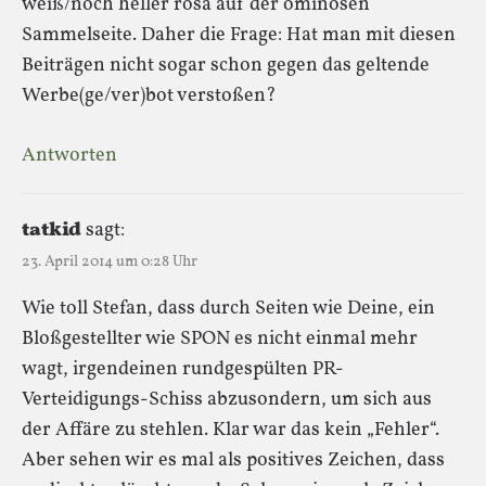
weiß/noch heller rosa auf der ominösen
Sammelseite. Daher die Frage: Hat man mit diesen
Beiträgen nicht sogar schon gegen das geltende
Werbe(ge/ver)bot verstoßen?
Antworten
tatkid
sagt:
23. April 2014 um 0:28 Uhr
Wie toll Stefan, dass durch Seiten wie Deine, ein
Bloßgestellter wie SPON es nicht einmal mehr
wagt, irgendeinen rundgespülten PR-
Verteidigungs-Schiss abzusondern, um sich aus
der Affäre zu stehlen. Klar war das kein „Fehler“.
Aber sehen wir es mal als positives Zeichen, dass