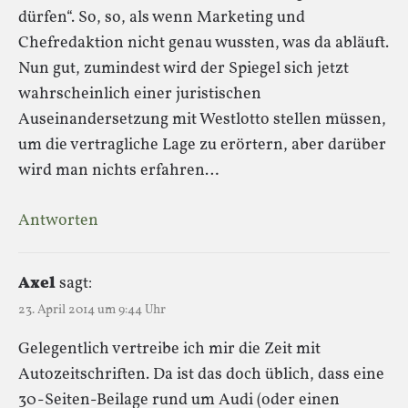
dürfen“. So, so, als wenn Marketing und
Chefredaktion nicht genau wussten, was da abläuft.
Nun gut, zumindest wird der Spiegel sich jetzt
wahrscheinlich einer juristischen
Auseinandersetzung mit Westlotto stellen müssen,
um die vertragliche Lage zu erörtern, aber darüber
wird man nichts erfahren…
Antworten
Axel
sagt:
23. April 2014 um 9:44 Uhr
Gelegentlich vertreibe ich mir die Zeit mit
Autozeitschriften. Da ist das doch üblich, dass eine
30-Seiten-Beilage rund um Audi (oder einen