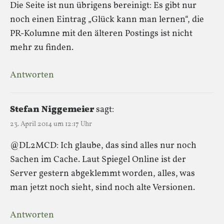
Die Seite ist nun übrigens bereinigt: Es gibt nur
noch einen Eintrag „Glück kann man lernen“, die
PR-Kolumne mit den älteren Postings ist nicht
mehr zu finden.
Antworten
Stefan Niggemeier
sagt:
23. April 2014 um 12:17 Uhr
@DL2MCD: Ich glaube, das sind alles nur noch
Sachen im Cache. Laut Spiegel Online ist der
Server gestern abgeklemmt worden, alles, was
man jetzt noch sieht, sind noch alte Versionen.
Antworten