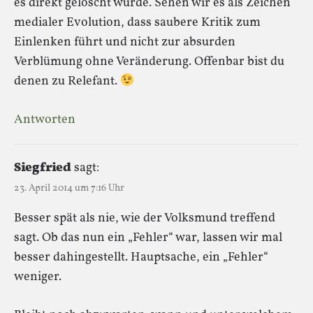
es direkt gelöscht wurde. Sehen wir es als Zeichen
medialer Evolution, dass saubere Kritik zum
Einlenken führt und nicht zur absurden
Verblümung ohne Veränderung. Offenbar bist du
denen zu Relefant.
Antworten
Siegfried
sagt:
23. April 2014 um 7:16 Uhr
Besser spät als nie, wie der Volksmund treffend
sagt. Ob das nun ein „Fehler“ war, lassen wir mal
besser dahingestellt. Hauptsache, ein „Fehler“
weniger.