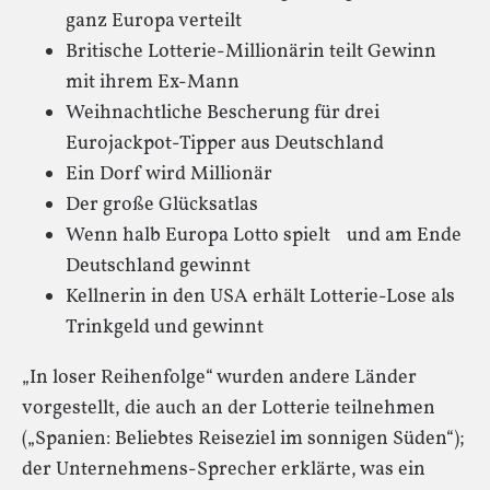
ganz Europa verteilt
Britische Lotterie-Millionärin teilt Gewinn
mit ihrem Ex-Mann
Weihnachtliche Bescherung für drei
Eurojackpot-Tipper aus Deutschland
Ein Dorf wird Millionär
Der große Glücksatlas
Wenn halb Europa Lotto spielt und am Ende
Deutschland gewinnt
Kellnerin in den USA erhält Lotterie-Lose als
Trinkgeld und gewinnt
„In loser Reihenfolge“ wurden andere Länder
vorgestellt, die auch an der Lotterie teilnehmen
(„Spanien: Beliebtes Reiseziel im sonnigen Süden“);
der Unternehmens-Sprecher erklärte, was ein