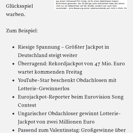
Glücksspiel
warben.
Zum Beispiel:
Riesige Spannung – Größter Jackpot in
Deutschland steigt weiter
Überragend: Rekordjackpot von 47 Mio. Euro
wartet kommenden Freitag
YouTube-Star beschenkt Obdachlosen mit
Lotterie-Gewinnerlos
Eurojackpot-Reporter beim Eurovision Song
Contest
Ungarischer Obdachloser gewinnt Lotterie-
Jackpot von zwei Millionen Euro
Passend zum Valentinstag: Großgewinne über