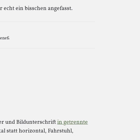
r echt ein bisschen angefasst.
oeneß
er und Bildunterschrift
in getrennte
kal statt horizontal, Fahrstuhl,