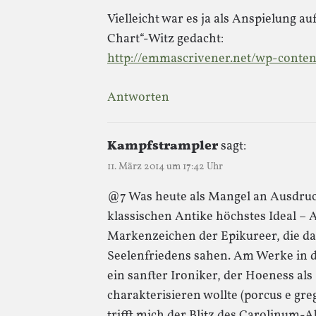
Vielleicht war es ja als Anspielung a
Chart“-Witz gedacht:
http://emmascrivener.net/wp-conten
Antworten
Kampfstrampler
sagt:
11. März 2014 um 17:42 Uhr
@7 Was heute als Mangel an Ausdrucks
klassischen Antike höchstes Ideal – A
Markenzeichen der Epikureer, die da
Seelenfriedens sahen. Am Werke in d
ein sanfter Ironiker, der Hoeness al
charakterisieren wollte (porcus e gre
trifft mich der Blitz des Carolinum-A