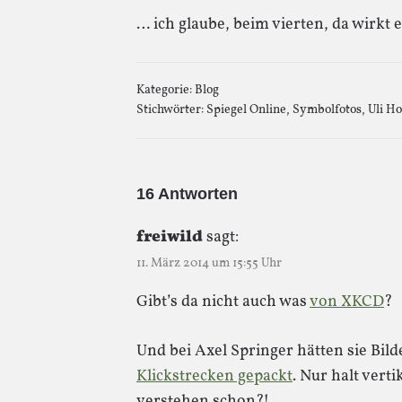
… ich glaube, beim vierten, da wirkt e
Kategorie:
Blog
Stichwörter:
Spiegel Online
,
Symbolfotos
,
Uli H
16 Antworten
freiwild
sagt:
11. März 2014 um 15:55 Uhr
Gibt’s da nicht auch was
von XKCD
?
Und bei Axel Springer hätten sie Bild
Klickstrecken gepackt
. Nur halt verti
verstehen schon?!