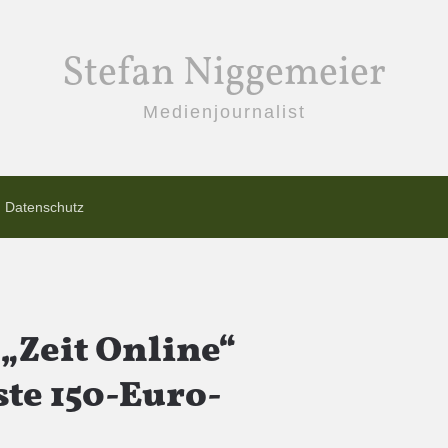
Stefan Niggemeier
Medienjournalist
Datenschutz
„Zeit Online“
te 150-Euro-