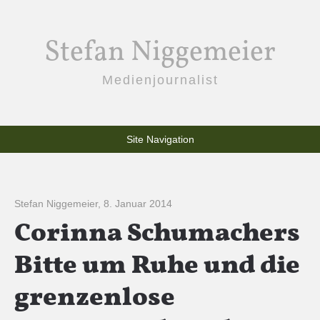
Stefan Niggemeier
Medienjournalist
Site Navigation
Stefan Niggemeier
,
8. Januar 2014
Corinna Schumachers
Bitte um Ruhe und die
grenzenlose