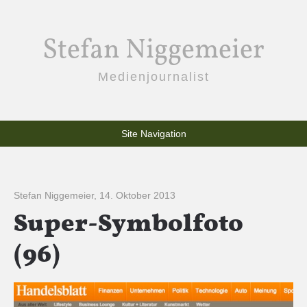
Stefan Niggemeier
Medienjournalist
Site Navigation
Stefan Niggemeier
,
14. Oktober 2013
Super-Symbolfoto
(96)