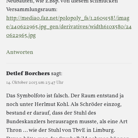
Neubauten, wie z.Bsp. von diesem schmucken
Versammlungsraum:
http://media0.faz.net/polopoly_fs/1.2609158!/imag
e/240622965.jpg_gen/derivatives/width610x580/24
0622965.jpg
Antworten
Detlef Borchers
sagt:
14. Oktober 2013 um 23:47 Uhr
Das Symbolfoto ist falsch. Der Raum entstand ja
noch unter Herlmut Kohl. Als Schröder einzog,
bestand er darauf, dass der Stuhl des
Bundeskanzlers herausragen musste, als eine Art
Thron … wie der Stuhl von TbvE in Limburg.