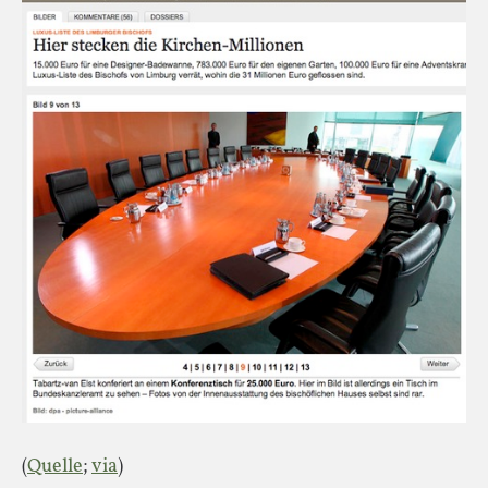
(
Quelle
;
via
)