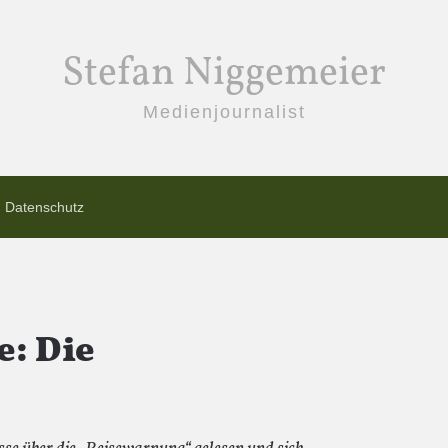
Stefan Niggemeier
Medienjournalist
Datenschutz
: Die