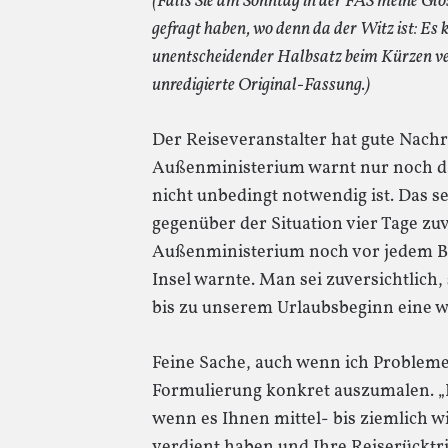
(Falls Sie am Sonntag in der FAS meine Glo
gefragt haben, wo denn da der Witz ist: Es 
unentscheidender Halbsatz beim Kürzen verse
unredigierte Original-Fassung.)
Der Reiseveranstalter hat gute Nachr
Außenministerium warnt nur noch da
nicht unbedingt notwendig ist. Das s
gegenüber der Situation vier Tage zuvo
Außenministerium noch vor jedem B
Insel warnte. Man sei zuversichtlich,
bis zu unserem Urlaubsbeginn eine w
Feine Sache, auch wenn ich Probleme
Formulierung konkret auszumalen. „
wenn es Ihnen mittel- bis ziemlich wic
verdient haben und Ihre Reiserücktr