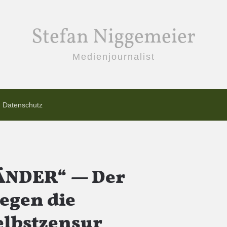
Stefan Niggemeier
Medienjournalist
Datenschutz
ÄNDER“ — Der
egen die
elbstzensur