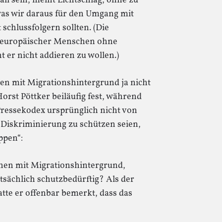
l sein, meint Lichtschlag, ohne zu
 was wir daraus für den Umgang mit
chlussfolgern sollten. (Die
teleuropäischer Menschen ohne
 er nicht addieren zu wollen.)
n mit Migrationshintergrund ja nicht
Horst Pöttker beiläufig fest, während
s Pressekodex ursprünglich nicht von
 Diskriminierung zu schützen seien,
ppen“:
chen mit Migrationshintergrund,
atsächlich schutzbedürftig? Als der
atte er offenbar bemerkt, dass das