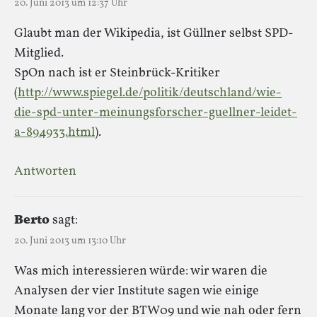
20. Juni 2013 um 12:37 Uhr
Glaubt man der Wikipedia, ist Güllner selbst SPD-
Mitglied.
SpOn nach ist er Steinbrück-Kritiker
(
http://www.spiegel.de/politik/deutschland/wie-
die-spd-unter-meinungsforscher-guellner-leidet-
a-894933.html
).
Antworten
Berto
sagt:
20. Juni 2013 um 13:10 Uhr
Was mich interessieren würde: wir waren die
Analysen der vier Institute sagen wie einige
Monate lang vor der BTW09 und wie nah oder fern