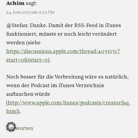
Achim
sagt:
24. Juni 2013 um 11:23 Uhr
@Stefan: Danke. Damit der RSS-Feed in iTunes
funktioniert, müsste er noch leicht verändert
werden (siehe
https://discussions.apple.com/thread/4035131?
start=0&tstart=0
).
Noch besser für die Verbreitung wäre es natürlich,
wenn der Podcast im iTunes Verzeichnis
auftauchen würde
(
http://www.apple.com/itunes/podcasts/creatorfaq.
html
).
Antworten