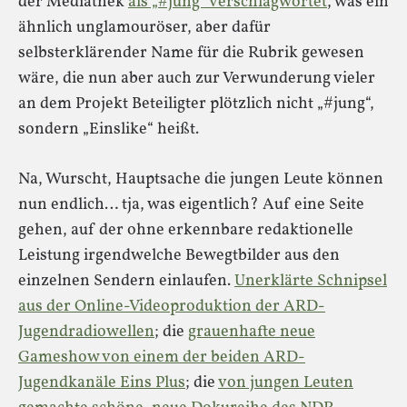
der Mediathek
als „#jung“ verschlagwortet
, was ein
ähnlich unglamouröser, aber dafür
selbsterklärender Name für die Rubrik gewesen
wäre, die nun aber auch zur Verwunderung vieler
an dem Projekt Beteiligter plötzlich nicht „#jung“,
sondern „Einslike“ heißt.
Na, Wurscht, Hauptsache die jungen Leute können
nun endlich… tja, was eigentlich? Auf eine Seite
gehen, auf der ohne erkennbare redaktionelle
Leistung irgendwelche Bewegtbilder aus den
einzelnen Sendern einlaufen.
Unerklärte Schnipsel
aus der Online-Videoproduktion der ARD-
Jugendradiowellen
; die
grauenhafte neue
Gameshow von einem der beiden ARD-
Jugendkanäle Eins Plus
; die
von jungen Leuten