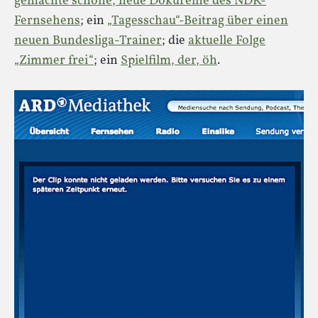
gemachte schöne, neue Dokureihe des NDR-
Fernsehens
; ein
„Tagesschau“-Beitrag über einen
neuen Bundesliga-Trainer
; die
aktuelle Folge
„Zimmer frei“
; ein
Spielfilm, der, öh
.