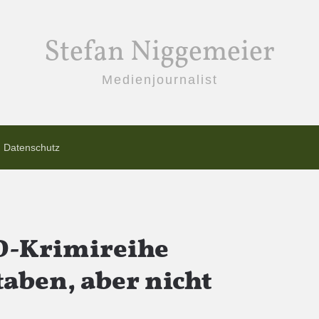
Stefan Niggemeier
Medienjournalist
Datenschutz
D-Krimireihe
taben, aber nicht