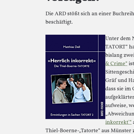
Die ARD stößt sich an einer Buchreihe
beschäftigt.
Unter dem 
TATORT“ hat
bislang zwe
& Crime“
is
Sittengesch
Gräf und H
dass sie im 
aufgeklärte
aufweise, w
„Abweichung
inkorrekt'“
a
Thiel-Boerne-„Tatorte“ aus Münster 