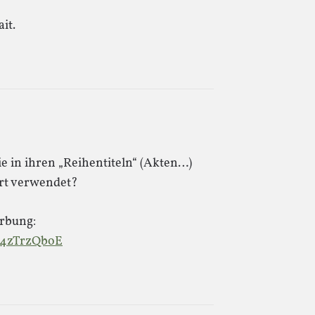
it.
ie in ihren „Reihentiteln“ (Akten…)
ort verwendet?
erbung:
c4zTrzQboE