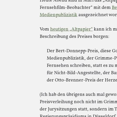
Heute Abend sind in Marl das „Altpap
Fernsehfilm-Beobachter“ mit dem
Be
Medienpublizistik
ausgezeichnet word
Vom
heutigen „Altpapier“
kann ich mi
Beschreibung des Preises borgen:
Der Bert-Donnepp-Preis, diese G
Medienpublizistik, der Grimme-Pre
Fernsehen schreiben, statt es zu
für Nicht-Bild-Angestellte, der B
der Otto-Brenner-Preis der Herz
(Ich hab den übrigens auch mal gewo
Preisverleihung noch nicht im Grimm
der Jurysitzungen statt, sondern im
Regierungspräsidiums in Düsseldorf