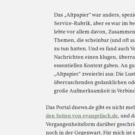
Das „Altpapier“ war anders, spezie
Service-Rubrik, aber es war im bes
lebte vor allem davon, Zusammen
Themen, die scheinbar (und oft au
zu tun hatten. Und es fand auch V
Nachrichten einen klugen, überra
essentiellen Kontext gaben. An g
„Altpapier“ zweierlei aus: Die Lu
überraschenden gedanklichen od
große Aufmerksamkeit in Verbind
Das Portal dnews.de gibt es nicht meh
den Seiten von evangelisch.de
, und d
Vergangenheitsform darüber geschrie
noch in der Gegenwart. Für mich ist 