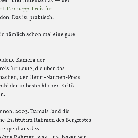
ier“ und „tittelbach.tv — der
rt-Donnepp-Preis für
en. Das ist praktisch.
r nämlich schon mal eine gute
oldene Kamera der
is für Leute, die über das
 machen, der Henri-Nannen-Preis
ambi der unbestechlichen Kritik,
en.
nnen, 2003. Damals fand die
e-Institut im Rahmen des Bergfestes
 Treppenhaus des
 ohne Rahmen, was… na, lassen wir