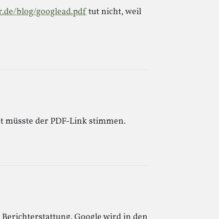
r.de/blog/googlead.pdf
tut nicht, weil
etzt müsste der PDF-Link stimmen.
 Berichterstattung. Google wird in den