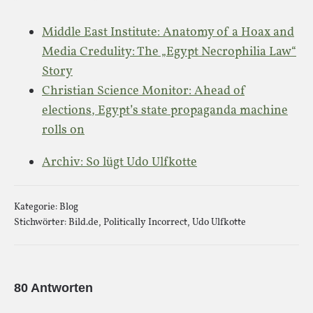
Middle East Institute: Anatomy of a Hoax and
Media Credulity: The „Egypt Necrophilia Law“
Story
Christian Science Monitor: Ahead of
elections, Egypt’s state propaganda machine
rolls on
Archiv: So lügt Udo Ulfkotte
Kategorie:
Blog
Stichwörter:
Bild.de
,
Politically Incorrect
,
Udo Ulfkotte
80 Antworten