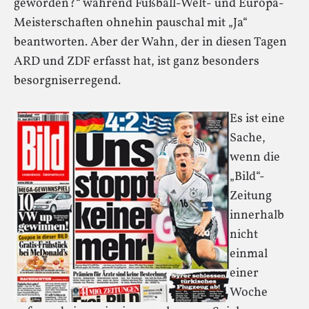
geworden?“ während Fußball-Welt- und Europa-
Meisterschaften ohnehin pauschal mit „Ja“
beantworten. Aber der Wahn, der in diesen Tagen
ARD und ZDF erfasst hat, ist ganz besonders
besorgniserregend.
Es ist eine
Sache,
wenn die
„Bild“-
Zeitung
innerhalb
nicht
einmal
einer
Woche