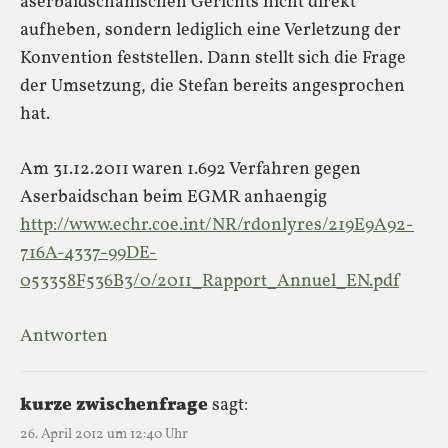
aserbaidschanischen Gerichts nicht direkt
aufheben, sondern lediglich eine Verletzung der
Konvention feststellen. Dann stellt sich die Frage
der Umsetzung, die Stefan bereits angesprochen
hat.
Am 31.12.2011 waren 1.692 Verfahren gegen
Aserbaidschan beim EGMR anhaengig
http://www.echr.coe.int/NR/rdonlyres/219E9A92-
716A-4337-99DE-
053358F536B3/0/2011_Rapport_Annuel_EN.pdf
Antworten
kurze zwischenfrage
sagt:
26. April 2012 um 12:40 Uhr