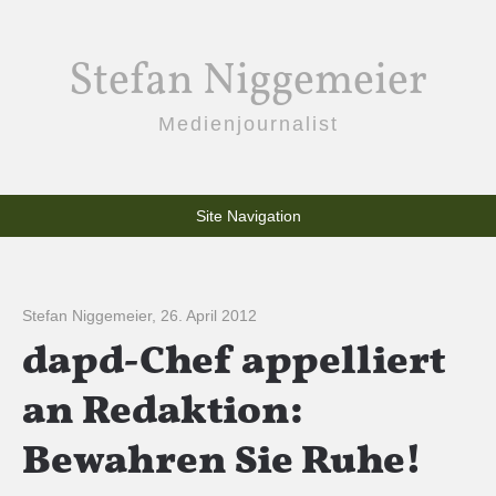
Stefan Niggemeier
Medienjournalist
Site Navigation
Stefan Niggemeier
,
26. April 2012
dapd-Chef appelliert
an Redaktion:
Bewahren Sie Ruhe!