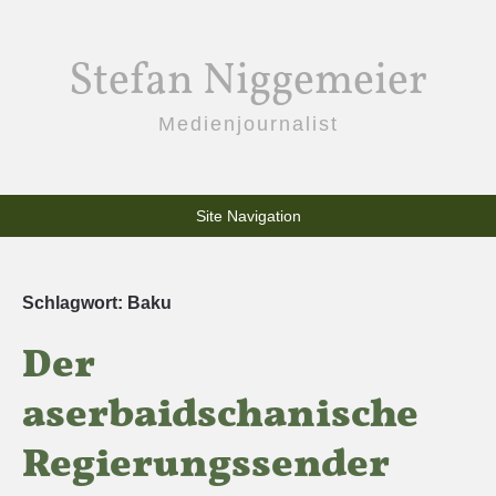
Stefan Niggemeier
Medienjournalist
Site Navigation
Schlagwort:
Baku
Der
aserbaidschanische
Regierungssender