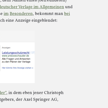
, dem Namen eines (befreundeten)
deutscher Verlage im Allgemeinen
und
se
im
Besonderen
, bekommt man
bei
ch eine Anzeige eingeblendet:
der“
, in dem eben jener Christoph
itgebers, der Axel Springer AG,