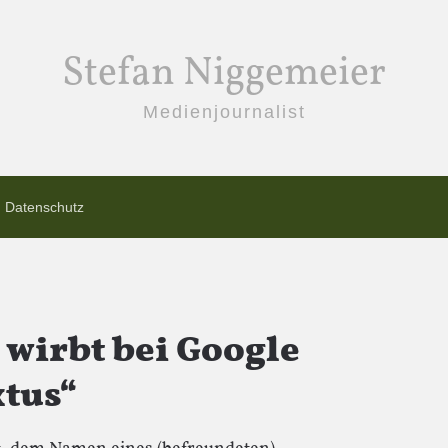
Stefan Niggemeier
Medienjournalist
Datenschutz
 wirbt bei Google
xtus“