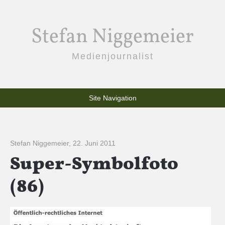
Stefan Niggemeier
Medienjournalist
Site Navigation
Stefan Niggemeier
,
22. Juni 2011
Super-Symbolfoto
(86)