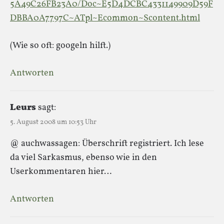
5A49C26FB23A0/Doc~E5D4DCBC4331149909D59F
DBBA0A7797C~ATpl~Ecommon~Scontent.html
(Wie so oft: googeln hilft.)
Antworten
Leurs
sagt:
5. August 2008 um 10:53 Uhr
@ auchwassagen: Überschrift registriert. Ich lese
da viel Sarkasmus, ebenso wie in den
Userkommentaren hier…
Antworten