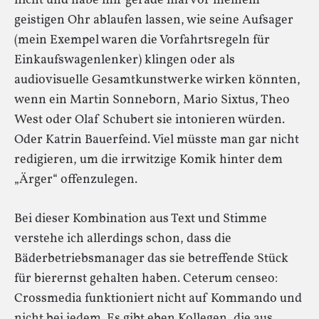
nicht und habe mir gerade mal vor meinem
geistigen Ohr ablaufen lassen, wie seine Aufsager
(mein Exempel waren die Vorfahrtsregeln für
Einkaufswagenlenker) klingen oder als
audiovisuelle Gesamtkunstwerke wirken könnten,
wenn ein Martin Sonneborn, Mario Sixtus, Theo
West oder Olaf Schubert sie intonieren würden.
Oder Katrin Bauerfeind. Viel müsste man gar nicht
redigieren, um die irrwitzige Komik hinter dem
„Ärger“ offenzulegen.
Bei dieser Kombination aus Text und Stimme
verstehe ich allerdings schon, dass die
Bäderbetriebsmanager das sie betreffende Stück
für bierernst gehalten haben. Ceterum censeo:
Crossmedia funktioniert nicht auf Kommando und
nicht bei jedem. Es gibt eben Kollegen, die aus