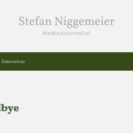
Stefan Niggemeier
Medienjournalist
Datenschutz
dbye