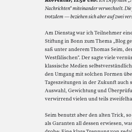
Korrektur, 11:58 Uhr.
Ich Depp habe „N
Nachrichten“ miteinander verwechselt. Di
trotzdem — beziehen sich aber auf zwei ve
Am Dienstag war ich Teilnehmer eine
Stiftung in Bonn zum Thema „Blog ge
saß unter anderem Thomas Seim, de
Westfälischen“. Der sagte viele vernü
klassische Medien selbstverständlich
den Umgang mit solchen Formen üben
Tageszeitungen in der Zukunft auch 
Auswahl, Gewichtung und Überprüfun
verwirrend vielen und teils zweifelha
Seim benutzt aber den alten Trick, so
als Garanten all dessen erwiesen, wa
drohe: Eine klare Trennung von reda