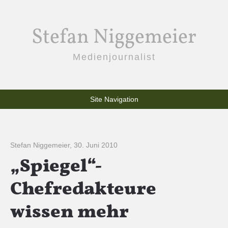
Stefan Niggemeier
Medienjournalist
Site Navigation
Stefan Niggemeier
,
30. Juni 2010
„Spiegel“-
Chefredakteure
wissen mehr