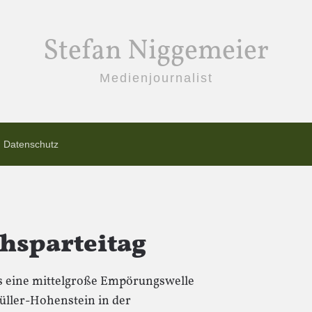
Stefan Niggemeier
Medienjournalist
Datenschutz
chsparteitag
 es eine mittelgroße Empörungswelle
üller-Hohenstein in der