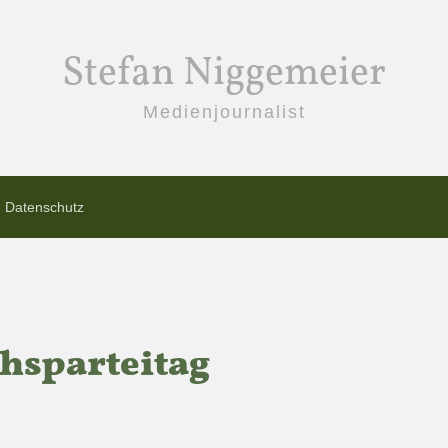
Stefan Niggemeier
Medienjournalist
Datenschutz
chsparteitag