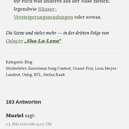
ihr euch was anderes aus der Nase ziehen.
Irgendwie
Häuser-
Versteigerungssendungen
oder sowas.
Die Szene und vieles mehr — in der dritten Folge von
Oslog.tv
:
„Sha-La-Lena“
Kategorie:
Blog
Stichwörter:
Eurovision Song Contest
,
Grand-Prix
,
Lena Meyer-
Landrut
,
Oslog
,
RTL
,
Stefan Raab
163 Antworten
Muriel
sagt:
23. Mai 2010 um 14:22 Uhr