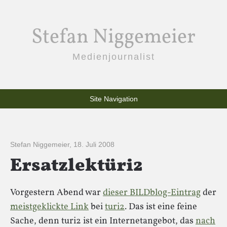
Stefan Niggemeier
Medienjournalist
Site Navigation
Stefan Niggemeier
,
18. Juli 2008
Ersatzlektüri2
Vorgestern Abend war
dieser BILDblog-Eintrag
der
meistgeklickte Link
bei
turi2
. Das ist eine feine
Sache, denn turi2 ist ein Internetangebot, das
nach