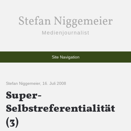
Stefan Niggemeier
Medienjournalist
Site Navigation
Stefan Niggemeier
,
16. Juli 2008
Super-
Selbstreferentialität
(3)