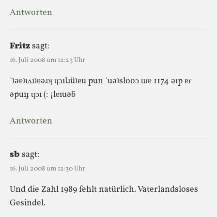
Antworten
Fritz
sagt:
16. Juli 2008 um 12:23 Uhr
˙ʇǝɐʇıʌıʇɐǝɹʞ ɥɔılɹüʇɐu pun ˙uǝʇslooɔ ɯɐ 1174 ǝıp ɐɾ
ǝpuıɟ ɥɔı (: ¡lɐıuǝƃ
Antworten
sb
sagt:
16. Juli 2008 um 12:30 Uhr
Und die Zahl 1989 fehlt natürlich. Vaterlandsloses
Gesindel.