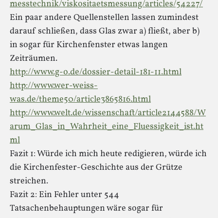
messtechnik/viskositaetsmessung/articles/54227/
Ein paar andere Quellenstellen lassen zumindest
darauf schließen, dass Glas zwar a) fließt, aber b)
in sogar für Kirchenfenster etwas langen
Zeiträumen.
http://www.g-o.de/dossier-detail-181-11.html
http://www.wer-weiss-
was.de/theme50/article3865816.html
http://www.welt.de/wissenschaft/article2144588/W
arum_Glas_in_Wahrheit_eine_Fluessigkeit_ist.ht
ml
Fazit 1: Würde ich mich heute redigieren, würde ich
die Kirchenfester-Geschichte aus der Grütze
streichen.
Fazit 2: Ein Fehler unter 544
Tatsachenbehauptungen wäre sogar für