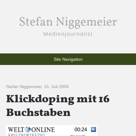
Stefan Niggemeier
Medienjournalist
Site Navigation
Stefan Niggemeier
,
15. Juli 2008
Klickdoping mit 16
Buchstaben