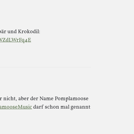
bär und Krokodil:
pWZdLWrFq4E
ar nicht, aber der Name Pomplamoose
lamooseMusic
darf schon mal genannt