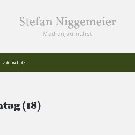
Stefan Niggemeier
Medienjournalist
Datenschutz
tag (18)