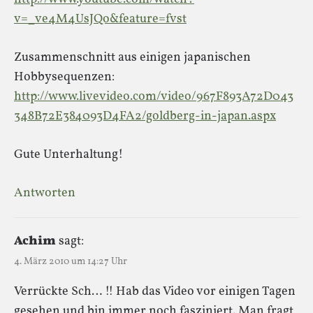
v=_ve4M4UsJQo&feature=fvst
Zusammenschnitt aus einigen japanischen
Hobbysequenzen:
http://www.livevideo.com/video/967F893A72D043
348B72E384093D4FA2/goldberg-in-japan.aspx
Gute Unterhaltung!
Antworten
Achim
sagt:
4. März 2010 um 14:27 Uhr
Verrückte Sch… !! Hab das Video vor einigen Tagen
gesehen und bin immer noch fasziniert. Man fragt