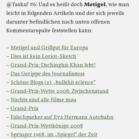
@Taskaf #6: Und es heißt doch
Metigel
, wie man
leicht in folgenden Artikeln und der sich jeweils
darunter befindlichen nach unten offenen
Kommentarspalte feststellen kann:
–
Metigel und Grillgut für Europa
–
Dies ist kein Loriot-Sketch
–
Grand-Prix: Dschinghis Khan lebt!
–
Das Gerippe des Journalismus
–
Schöne Blogs (2): „bullshit science”
–
Grand-Prix-Wette 2008: Zwischenstand
–
Nachts sind alle Filme mau
–
Grand-Prix
–
Falschparker auf Eva Hermans Autobahn
–
Grand-Prix-Wettkönige 2008
–
Springer 1968, im „Spiegel” der Zeit