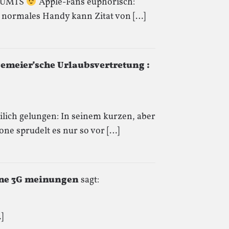
ür UMTS
Apple-Fans euphorisch:
n normales Handy kann Zitat von […]
meier’sche Urlaubsvertretung :
eilich gelungen: In seinem kurzen, aber
ne sprudelt es nur so vor […]
hone 3G meinungen
sagt:
]