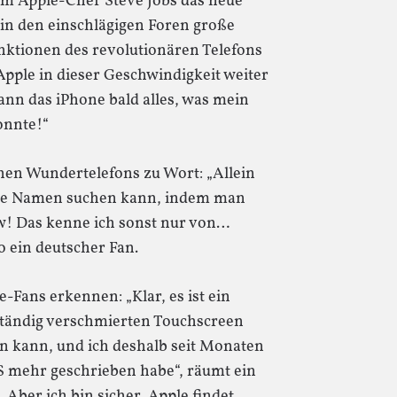
m Apple-Chef Steve Jobs das neue
t in den einschlägigen Foren große
nktionen des revolutionären Telefons
pple in dieser Geschwindigkeit weiter
kann das iPhone bald alles, was mein
onnte!“
inen Wundertelefons zu Wort: „Allein
hone Namen suchen kann, indem man
! Das kenne ich sonst nur von…
 ein deutscher Fan.
-Fans erkennen: „Klar, es ist ein
ständig verschmierten Touchscreen
n kann, und ich deshalb seit Monaten
 mehr geschrieben habe“, räumt ein
„Aber ich bin sicher, Apple findet