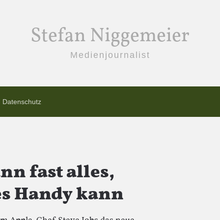
Stefan Niggemeier
Medienjournalist
Datenschutz
n fast alles,
es Handy kann