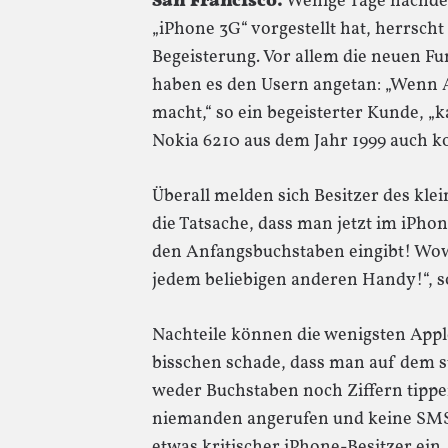
San Francisco.
Wenige Tage nachde
„iPhone 3G“ vorgestellt hat, herrsch
Begeisterung. Vor allem die neuen Fu
haben es den Usern angetan: „Wenn A
macht,“ so ein begeisterter Kunde, „
Nokia 6210 aus dem Jahr 1999 auch k
Überall melden sich Besitzer des kle
die Tatsache, dass man jetzt im iP
den Anfangsbuchstaben eingibt! Wow
jedem beliebigen anderen Handy!“, so
Nachteile können die wenigsten Apple
bisschen schade, dass man auf dem 
weder Buchstaben noch Ziffern tippe
niemanden angerufen und keine SMS
etwas kritischer iPhone-Besitzer ein. 