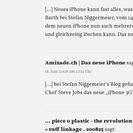
[…] Neues iPhone kann fast alles, w
Barth bei Stefan Niggermeier, vom 1
dem neuen iPhone nun auch mehrere
und gleichzeitig löschen kann. Das n
Amizade.ch | Das neue iPhone
sag
18. Juni 2008 um 21:19 Uhr
[…] bei Stefan Niggemeier’s Blog g
Chef Steve Jobs das neue „iPhone 3G“ 
… piece 0 plastic - the revolutio
» ruff linkage . 200825
sagt: