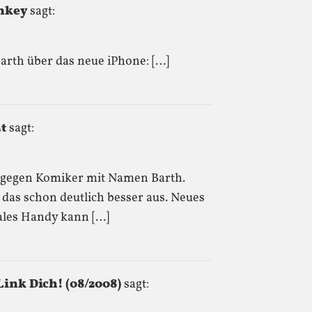
onkey
sagt:
Barth über das neue iPhone: […]
t
sagt:
sch gegen Komiker mit Namen Barth.
 das schon deutlich besser aus. Neues
males Handy kann […]
Link Dich! (08/2008)
sagt: