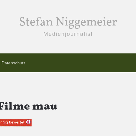
Stefan Niggemeier
Medienjournalist
Datenschutz
e Filme mau