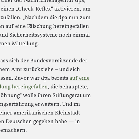
 Chef der Nachrichtenagentur dpa,
r einen „Check-Reflex“ aktivieren, um
nzufallen. „Nachdem die dpa nun zum
n auf eine Fälschung hereingefallen
 und Sicherheitssysteme noch einmal
ernen Mitteilung.
dass sich der Bundesvorsitzende der
einem Amt zurückziehe – und sich
assen. Zuvor war dpa bereits
auf eine
ilung hereingefallen
, die behauptete,
rsöhnung“ wolle ihren Stiftungsrat um
bungserfahrung erweitern. Und im
n einer amerikanischen Kleinstadt
on Deutschen gegeben habe — in
memachern.