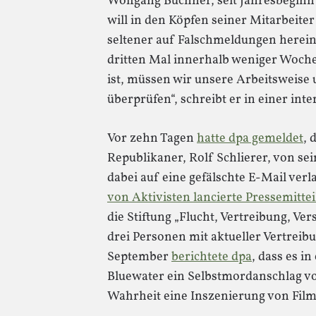
Wolfgang Büchner, seit Jahresbeginn
will in den Köpfen seiner Mitarbeite
seltener auf Falschmeldungen herei
dritten Mal innerhalb weniger Woche
ist, müssen wir unsere Arbeitsweise
überprüfen“, schreibt er in einer int
Vor zehn Tagen
hatte dpa gemeldet
, 
Republikaner, Rolf Schlierer, von s
dabei auf eine gefälschte E-Mail verl
von Aktivisten lancierte Pressemitte
die Stiftung „Flucht, Vertreibung, Ve
drei Personen mit aktueller Vertrei
September
berichtete dpa
, dass es i
Bluewater ein Selbstmordanschlag v
Wahrheit eine Inszenierung von Fil