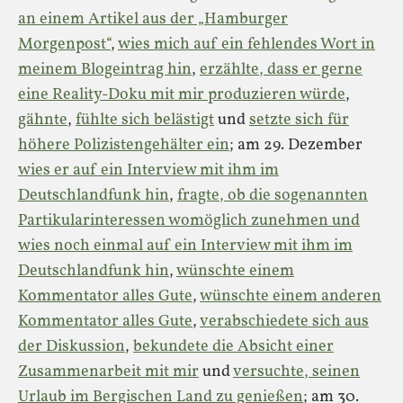
an einem Artikel aus der „Hamburger
Morgenpost“
,
wies mich auf ein fehlendes Wort in
meinem Blogeintrag hin
,
erzählte, dass er gerne
eine Reality-Doku mit mir produzieren würde
,
gähnte
,
fühlte sich belästigt
und
setzte sich für
höhere Polizistengehälter ein
; am 29. Dezember
wies er auf ein Interview mit ihm im
Deutschlandfunk hin
,
fragte, ob die sogenannten
Partikularinteressen womöglich zunehmen und
wies noch einmal auf ein Interview mit ihm im
Deutschlandfunk hin
,
wünschte einem
Kommentator alles Gute
,
wünschte einem anderen
Kommentator alles Gute
,
verabschiedete sich aus
der Diskussion
,
bekundete die Absicht einer
Zusammenarbeit mit mir
und
versuchte, seinen
Urlaub im Bergischen Land zu genießen
; am 30.