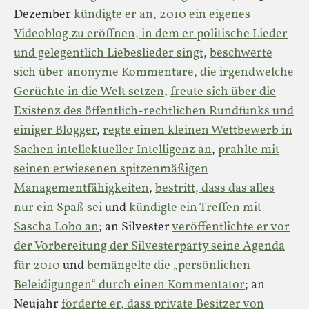
Dezember
kündigte er an, 2010 ein eigenes
Videoblog zu eröffnen, in dem er politische Lieder
und gelegentlich Liebeslieder singt
,
beschwerte
sich über anonyme Kommentare, die irgendwelche
Gerüchte in die Welt setzen
,
freute sich über die
Existenz des öffentlich-rechtlichen Rundfunks und
einiger Blogger
,
regte einen kleinen Wettbewerb in
Sachen intellektueller Intelligenz an
,
prahlte mit
seinen erwiesenen spitzenmäßigen
Managementfähigkeiten
,
bestritt, dass das alles
nur ein Spaß sei
und
kündigte ein Treffen mit
Sascha Lobo an
; an Silvester
veröffentlichte er vor
der Vorbereitung der Silvesterparty seine Agenda
für 2010
und
bemängelte die „persönlichen
Beleidigungen“ durch einen Kommentator
; an
Neujahr
forderte er, dass private Besitzer von