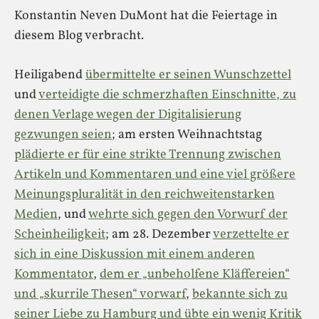
Konstantin Neven DuMont hat die Feiertage in
diesem Blog verbracht.
Heiligabend
übermittelte er seinen Wunschzettel
und
verteidigte die schmerzhaften Einschnitte, zu
denen Verlage wegen der Digitalisierung
gezwungen seien
; am ersten Weihnachtstag
plädierte er für eine strikte Trennung zwischen
Artikeln und Kommentaren und eine viel größere
Meinungspluralität in den reichweitenstarken
Medien
, und
wehrte sich gegen den Vorwurf der
Scheinheiligkeit
; am 28. Dezember
verzettelte er
sich in eine Diskussion mit einem anderen
Kommentator
,
dem er „unbeholfene Kläffereien“
und „skurrile Thesen“ vorwarf
,
bekannte sich zu
seiner Liebe zu Hamburg und übte ein wenig Kritik