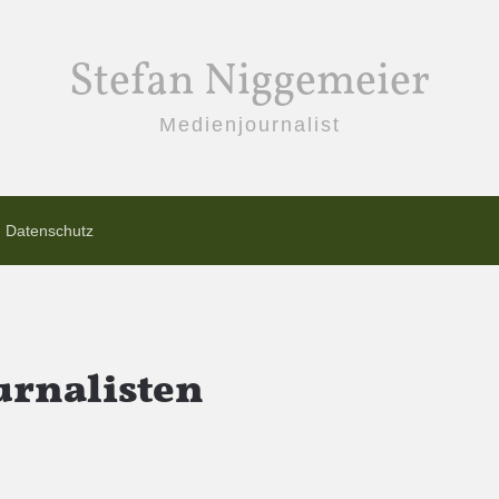
Stefan Niggemeier
Medienjournalist
Datenschutz
urnalisten