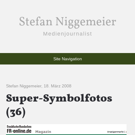
Stefan Niggemeier
Medienjournalist
Site Navigation
Stefan Niggemeier
,
18. März 2008
Super-Symbolfotos
(36)