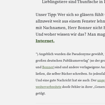
Lieblingstiere sind Thunfische in
Unser Tipp: Wer sich so gläsern fühlt u
allzuweit weit aus einem Fenster leh
mit Nachnamen, Herr Bonner nicht B
Und woher wissen wir das? Man mag 
Internet.
*) Angeblich wurden die Pseudonyme gewählt, w
großen deutschen Publikumsverlag“ (so der g
und
Bonner
) sind und andere verlagseigene A
ließen, die selber Bücher schreiben. So jedenfal
Und eine gute Nachricht hat sie auch: Der
unge
weiterverbreitete
doofe Fehler in ihrer „Gene
getilgt.