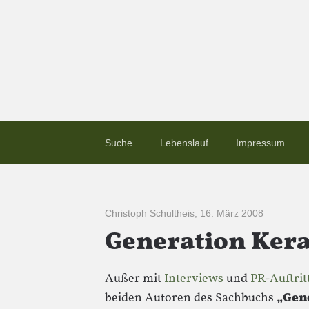
Suche
Lebenslauf
Impressum
Christoph Schultheis
,
16. März 2008
Generation Ker
Außer mit
Interviews
und
PR-Auftrit
beiden Autoren des Sachbuchs
„Gen