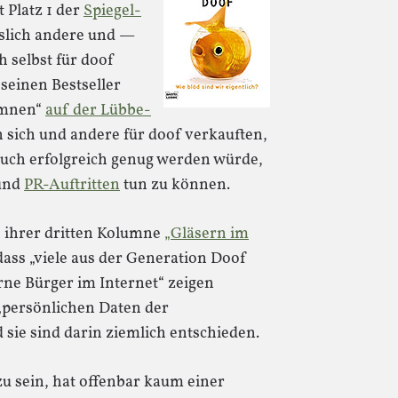
t Platz 1 der
Spiegel-
sslich andere und —
 selbst für doof
seinen Bestseller
umnen“
auf der Lübbe-
n sich und andere für doof verkauften,
 Buch erfolgreich genug werden würde,
und
PR-Auftritten
tun zu können.
in ihrer dritten Kolumne
„Gläsern im
 dass „viele aus der Generation Doof
rne Bürger im Internet“ zeigen
 „persönlichen Daten der
 sie sind darin ziemlich entschieden.
zu sein, hat offenbar kaum einer