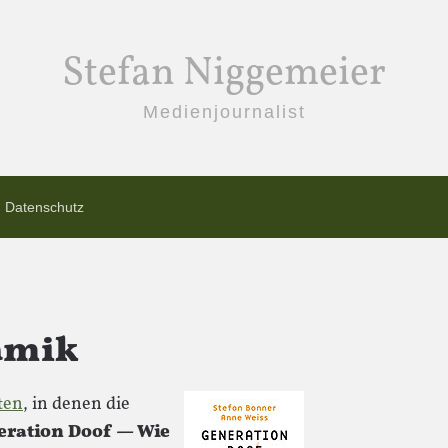
Stefan Niggemeier
Medienjournalist
Datenschutz
amik
ten
, in denen die
eration Doof — Wie