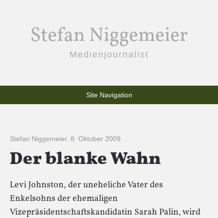
Stefan Niggemeier
Medienjournalist
Site Navigation
Stefan Niggemeier
,
8. Oktober 2009
Der blanke Wahn
Levi Johnston, der uneheliche Vater des
Enkelsohns der ehemaligen
Vizepräsidentschaftskandidatin Sarah Palin, wird