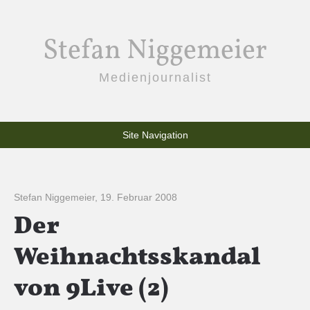
Stefan Niggemeier
Medienjournalist
Site Navigation
Stefan Niggemeier
,
19. Februar 2008
Der
Weihnachtsskandal
von 9Live (2)