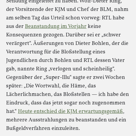
Sendung eingeleitet zu haben. Wolf-Dieter Ring,
der Vorsitzende der KJM und Chef der BLM, nahm
am selben Tag das Urteil schon vorweg: RTL habe
aus der
Beanstandung im Vorjahr
keine
Konsequenzen gezogen. Darüber sei er „schwer
verärgert“. Äußerungen von Dieter Bohlen, der die
Verantwortung für die Bloßstellung eines
Jugendlichen durch Bohlen und RTL dessen Vater
gab, nannte Ring „verlogen und scheinheilig“.
Gegenüber der „Super-Illu“ sagte er zwei Wochen
später: „Die Wortwahl, die Häme, das
Lächerlichmachen, das Bloßstellen — ich habe den
Eindruck, dass das jetzt sogar noch zugenommen
hat.“
Heute entschied die KJM erwartungsgemäß
,
mehrere Ausstrahlungen zu beanstanden und ein
Bußgeldverfahren einzuleiten.