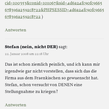
cid=100353&conid=101067&sid=4d6a24fc90fc9665
678396a2592c8722&PHPSESSID=4d6a24fc90fc9665
678396a2592c8722
)
Antworten
Stefan (nein, nicht DER)
sagt:
22. Januar 2008 um 22:18 Uhr
Das ist schon ziemlich peinlich, und ich kann mir
irgendwie gar nicht vorstellen, dass sich das die
Firma aus dem Fraenkischen so gewuenscht hat.
Stefan, schon versucht von DENEN eine
Stellungnahme zu kriegen?
Antworten