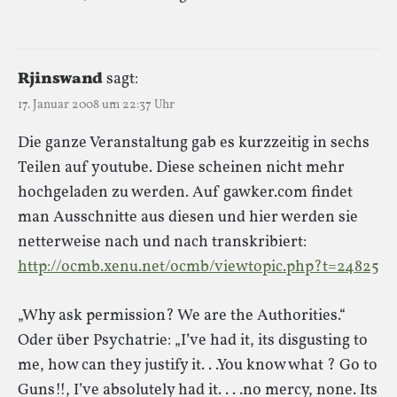
Rjinswand
sagt:
17. Januar 2008 um 22:37 Uhr
Die ganze Veranstaltung gab es kurzzeitig in sechs
Teilen auf youtube. Diese scheinen nicht mehr
hochgeladen zu werden. Auf gawker.com findet
man Ausschnitte aus diesen und hier werden sie
netterweise nach und nach transkribiert:
http://ocmb.xenu.net/ocmb/viewtopic.php?t=24825
„Why ask permission? We are the Authorities.“
Oder über Psychatrie: „I’ve had it, its disgusting to
me, how can they justify it. . .You know what ? Go to
Guns!!, I’ve absolutely had it. . . .no mercy, none. Its