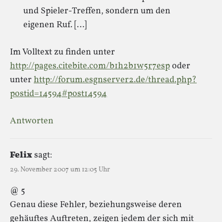
und Spieler-Treffen, sondern um den
eigenen Ruf. […]
Im Volltext zu finden unter
http://pages.citebite.com/b1h2b1w5r7esp
oder
unter
http://forum.esgnserver2.de/thread.php?
postid=14594#post14594
Antworten
Felix
sagt:
29. November 2007 um 12:05 Uhr
@ 5
Genau diese Fehler, beziehungsweise deren
gehäuftes Auftreten, zeigen jedem der sich mit